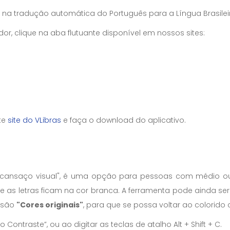
 na tradução automática do Português para a Língua Brasileira
 clique na aba flutuante disponível em nossos sites:
ite
site do VLibras
e faça o download do aplicativo.
o "cansaço visual", é uma opção para pessoas com médio ou g
e as letras ficam na cor branca. A ferramenta pode ainda se
ssão
"Cores originais"
, para que se possa voltar ao colorid
o Contraste”, ou ao digitar as teclas de atalho Alt + Shift + C.