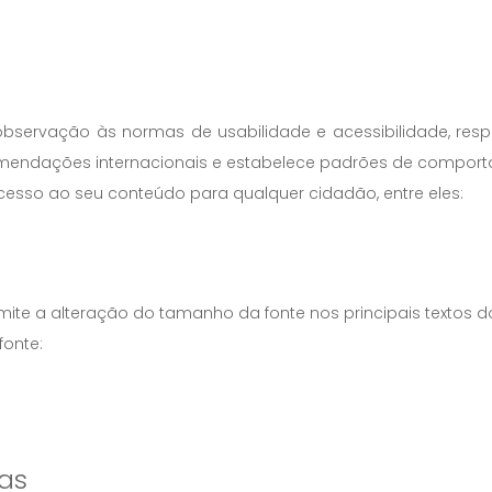
bservação às normas de usabilidade e acessibilidade, res
comendações internacionais e estabelece padrões de comport
 acesso ao seu conteúdo para qualquer cidadão, entre eles:
te a alteração do tamanho da fonte nos principais textos dos p
fonte:
ras