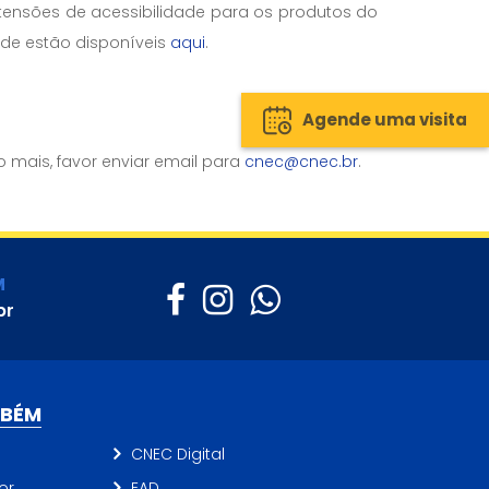
tensões de acessibilidade para os produtos do
ade estão disponíveis
aqui
.
Agende uma visita
 mais, favor enviar email para
cnec@cnec.br
.
M
br
MBÉM
CNEC Digital
or
EAD