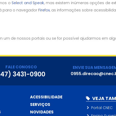
amos o
Select and Speak
, mas existem inúmeras opções de ex
á para o navegador
Firefox
, as informações sobre acessibilid
s
 um de nossos portais ou se for possível ajudarmos em algo
FALE CONOSCO
ENVIE SUA MENSAGE
(47) 3431-0900
0955.direcao@cnec.
ACESSIBILIDADE
VEJA TA
SERVIÇOS
Portal CNEC
S
NOVIDADES
Ensino Superi