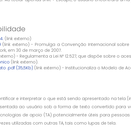
bilidade
4.
(link externo)
9
(link externo) - Promulga a Convenção Internacional sobre
York, em 30 de março de 2007.
 externo) - Regulamenta a Lei Nº 12.527, que dispõe sobre o ac
ônico
(link externo).
ato .pdf (35,5Kb)
(link externo) - Institucionaliza o Modelo de 
dentificar e interpretar o que está sendo apresentado na te
resentada ao usuário sob a forma de texto convertido para v
tecnologias de apoio (TA) potencialmente úteis para pessoas 
zes utilizadas com outras TA, tais como lupas de tela.