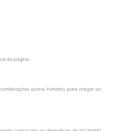
pal da página.
as combinações acima. Portanto, para chegar ao
a janela com todas as alternativas de ACCESSKEY