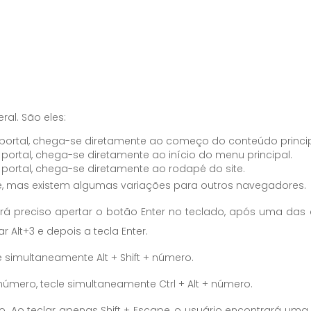
al. São eles:
 portal, chega-se diretamente ao começo do conteúdo princi
portal, chega-se diretamente ao início do menu principal.
portal, chega-se diretamente ao rodapé do site.
, mas existem algumas variações para outros navegadores.
r, será preciso apertar o botão Enter no teclado, após uma d
 Alt+3 e depois a tecla Enter.
e simultaneamente Alt + Shift + número.
 número, tecle simultaneamente Ctrl + Alt + número.
o. Ao teclar apenas Shift + Escape, o usuário encontrará um