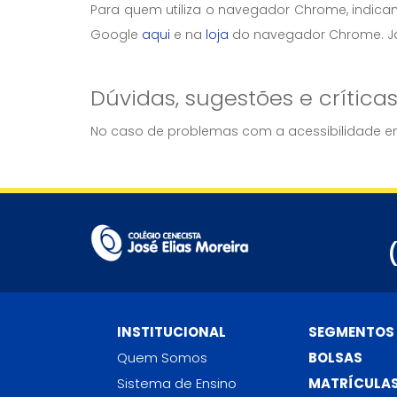
Para quem utiliza o navegador Chrome, indic
Google
aqui
e na
loja
do navegador Chrome. J
Dúvidas, sugestões e crítica
No caso de problemas com a acessibilidade em
INSTITUCIONAL
SEGMENTOS
Quem Somos
BOLSAS
Sistema de Ensino
MATRÍCULA