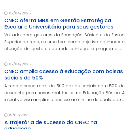
07/04/2025
CNEC oferta MBA em Gestão Estratégica
Escolar e Universitária para seus gestores
Voltado para gestores da Educação Básica e do Ensino
Superior da rede, o curso tem como objetivo aprimorar a
atuação de gestores da rede e integra o programa de
formação continuada em serviço da instituição,
contando com o oferecimento gratuito da Re
07/04/2025
CNEC amplia acesso à educação com bolsas
sociais de 50%
A rede oferece mais de 500 bolsas sociais com 50% de
desconto para novas matrículas na Educação Básica. A
iniciativa visa ampliar o acesso ao ensino de qualidade e
promover a inclusão educacional.
19/03/2025
A trajetória de sucesso da CNEC na
educação