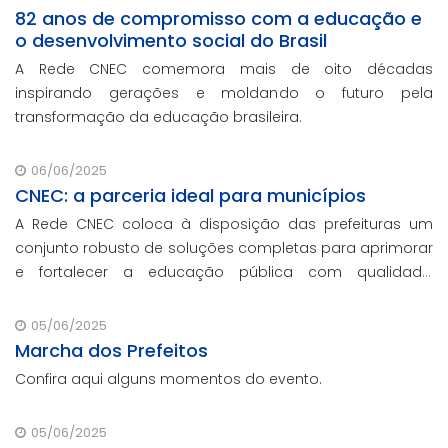
82 anos de compromisso com a educação e
o desenvolvimento social do Brasil
A Rede CNEC comemora mais de oito décadas
inspirando gerações e moldando o futuro pela
transformação da educação brasileira.
06/06/2025
CNEC: a parceria ideal para municípios
A Rede CNEC coloca à disposição das prefeituras um
conjunto robusto de soluções completas para aprimorar
e fortalecer a educação pública com qualidade,
inovação e gestão eficiente. Mesmo para os municípios
que não participaram da Marcha dos Prefeito
05/06/2025
Marcha dos Prefeitos
Confira aqui alguns momentos do evento.
05/06/2025