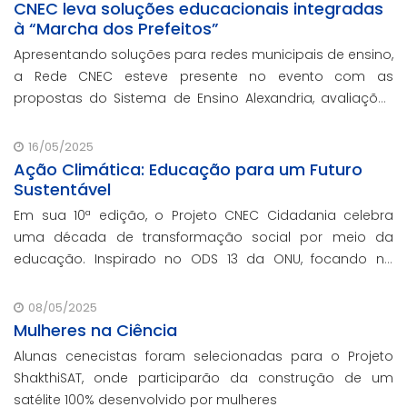
CNEC leva soluções educacionais integradas
à “Marcha dos Prefeitos”
Apresentando soluções para redes municipais de ensino,
a Rede CNEC esteve presente no evento com as
propostas do Sistema de Ensino Alexandria, avaliações
pedagógicas, formação docente, serviços de gestão
escolar e parcerias com prefeituras durante ev
16/05/2025
Ação Climática: Educação para um Futuro
Sustentável
Em sua 10ª edição, o Projeto CNEC Cidadania celebra
uma década de transformação social por meio da
educação. Inspirado no ODS 13 da ONU, focando no
enfrentamento das mudanças climáticas e na
promoção da sustentabilidade.
08/05/2025
Mulheres na Ciência
Alunas cenecistas foram selecionadas para o Projeto
ShakthiSAT, onde participarão da construção de um
satélite 100% desenvolvido por mulheres