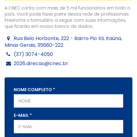
A CNEC conta com mais de 5 mil funcionários em todo o
país. Você pode fazer parte dessa rede de profissionais.
Preencha o formulário a seguir com suas informações,
que ficarão em nosso banco de dados.
Rua Belo Horizonte, 222 - Bairro Pio XII, Itaúna,
Minas Gerais, 35680-222
(37) 3074-4050
2026.direcao@cnec.br
NOME COMPLETO
*
E-MAIL
*