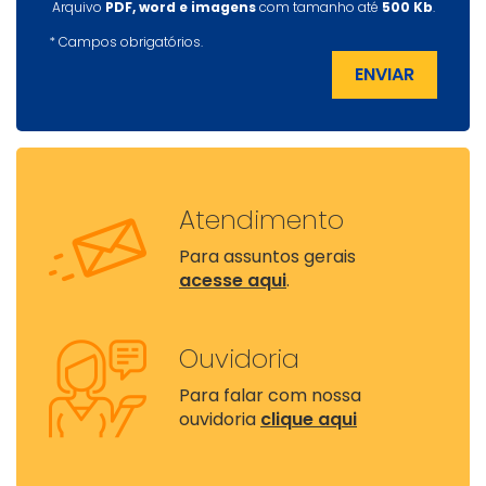
Arquivo
PDF, word e imagens
com tamanho até
500 Kb
.
*
Campos obrigatórios.
ENVIAR
Atendimento
Para assuntos gerais
acesse aqui
.
Ouvidoria
Para falar com nossa
ouvidoria
clique aqui