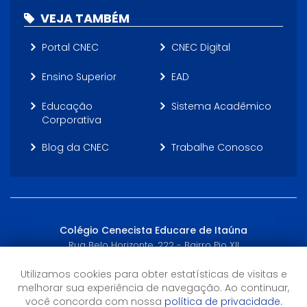
VEJA TAMBÉM
Portal CNEC
CNEC Digital
Ensino Superior
EAD
Educação
Sistema Acadêmico
Corporativa
Blog da CNEC
Trabalhe Conosco
Colégio Cenecista Educare de Itaúna
Rua Belo Horizonte, 222 - Bairro Pio XII
Itaúna, MG - (37) 3074-4050
Utilizamos cookies para obter estatísticas de visitas e
melhorar sua experiência de navegação. Ao continuar,
Horário de Atendimento
você concorda com nossa
política de privacidade.