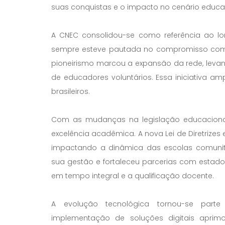
suas conquistas e o impacto no cenário educac
A CNEC consolidou-se como referência ao l
sempre esteve pautada no compromisso com a
pioneirismo marcou a expansão da rede, leva
de educadores voluntários. Essa iniciativa a
brasileiros.
Com as mudanças na legislação educacional,
excelência acadêmica. A nova Lei de Diretrizes
impactando a dinâmica das escolas comunitá
sua gestão e fortaleceu parcerias com estado
em tempo integral e a qualificação docente.
A evolução tecnológica tornou-se parte
implementação de soluções digitais aprimo