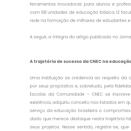
ferramentas inovadoras para alunos e profess
com 68 unidades de educação básica, 12 faculd
rede na formação de milhares de estudantes e n
A seguir, a íntegra do artigo publicado no Jorna
A trajetória de sucesso da CNEC na educaçã
Uma instituição se credencia ao respeito da c
por seus propósitos e, sobretudo, pela fide
Escolas da Comunidade – CNEC se inscreve 
existência, adquiriu conceito nos Estados em q
serviço da educação brasileira o compromis
dado que merece destaque nesta trajetória h
seus projetos. Nesse sentido, registre-se, qu