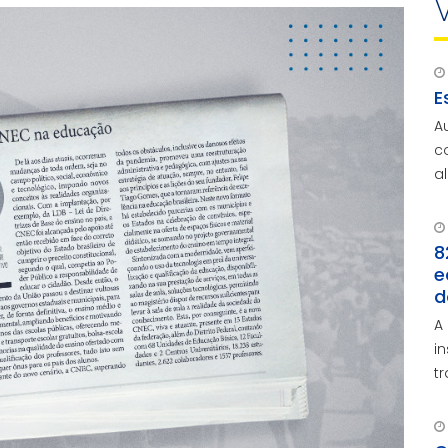
E
A
c
a
a
8
e
d
A
i
t