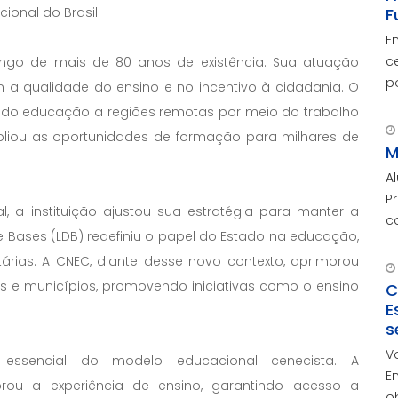
F
ional do Brasil.
E
c
ongo de mais de 80 anos de existência. Sua atuação
p
 qualidade do ensino e no incentivo à cidadania. O
O
ndo educação a regiões remotas por meio do trabalho
c
mpliou as oportunidades de formação para milhares de
M
A
P
 a instituição ajustou sua estratégia para manter a
c
 e Bases (LDB) redefiniu o papel do Estado na educação,
m
rias. A CNEC, diante desse novo contexto, aprimorou
s e municípios, promovendo iniciativas como o ensino
C
E
s
V
 essencial do modelo educacional cenecista. A
E
rou a experiência de ensino, garantindo acesso a
o