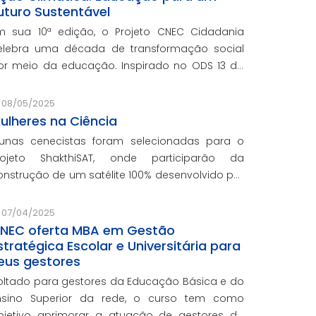
uturo Sustentável
m sua 10ª edição, o Projeto CNEC Cidadania
elebra uma década de transformação social
or meio da educação. Inspirado no ODS 13 da
NU, focando no enfrentamento das mudanças
limáticas e na promoção da sustentabilidade.
08/05/2025
ulheres na Ciência
lunas cenecistas foram selecionadas para o
rojeto ShakthiSAT, onde participarão da
onstrução de um satélite 100% desenvolvido por
ulheres
07/04/2025
NEC oferta MBA em Gestão
stratégica Escolar e Universitária para
eus gestores
oltado para gestores da Educação Básica e do
nsino Superior da rede, o curso tem como
bjetivo aprimorar a atuação de gestores da