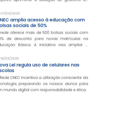
ede e integra o programa de formação
ontinuada em serviço da instituição, contando
07/04/2025
om o oferecimento gratuito da Re
NEC amplia acesso à educação com
olsas sociais de 50%
 rede oferece mais de 500 bolsas sociais com
0% de desconto para novas matrículas na
ducação Básica. A iniciativa visa ampliar o
cesso ao ensino de qualidade e promover a
nclusão educacional.
19/03/2025
ova Lei regula uso de celulares nas
scolas
 Rede CNEC incentiva a utilização consciente da
ecnologia, preparando os nossos alunos para
m mundo digital com responsabilidade e ética.