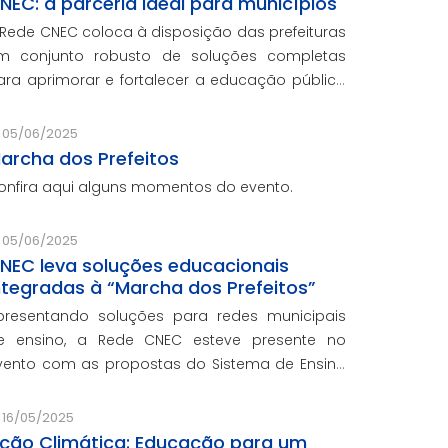
NEC: a parceria ideal para municípios
 Rede CNEC coloca à disposição das prefeituras
m conjunto robusto de soluções completas
ara aprimorar e fortalecer a educação pública
om qualidade, inovação e gestão eficiente.
esmo para os municípios que não
05/06/2025
articiparam da Marcha dos Prefeito
archa dos Prefeitos
onfira aqui alguns momentos do evento.
05/06/2025
NEC leva soluções educacionais
ntegradas à “Marcha dos Prefeitos”
presentando soluções para redes municipais
e ensino, a Rede CNEC esteve presente no
vento com as propostas do Sistema de Ensino
lexandria, avaliações pedagógicas, formação
ocente, serviços de gestão escolar e parcerias
16/05/2025
om prefeituras durante ev
ção Climática: Educação para um