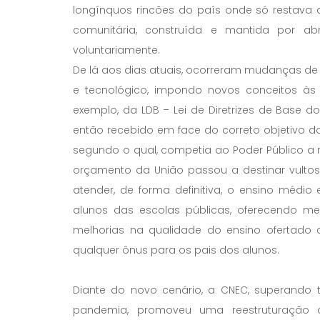
longínquos rincões do país onde só restava 
comunitária, construída e mantida por a
voluntariamente.
De lá aos dias atuais, ocorreram mudanças de 
e tecnológico, impondo novos conceitos às 
exemplo, da LDB – Lei de Diretrizes de Base d
então recebido em face do correto objetivo do 
segundo o qual, competia ao Poder Público a 
orçamento da União passou a destinar vultos
atender, de forma definitiva, o ensino médi
alunos das escolas públicas, oferecendo mer
melhorias na qualidade do ensino ofertado 
qualquer ônus para os pais dos alunos.
Diante do novo cenário, a CNEC, superando t
pandemia, promoveu uma reestruturação a