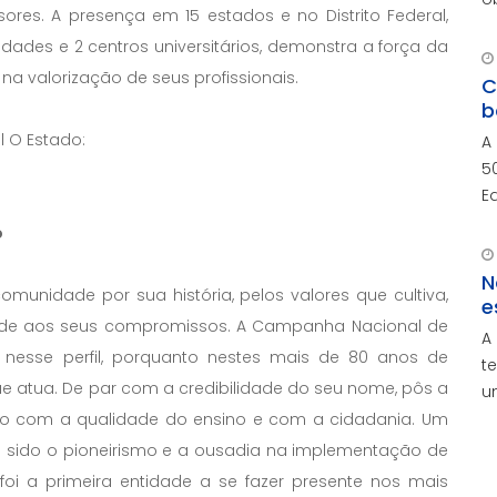
ores. A presença em 15 estados e no Distrito Federal,
r
ades e 2 centros universitários, demonstra a força da
c
a valorização de seus profissionais.
c
C
b
l O Estado:
A
5
E
a
o
i
N
omunidade por sua história, pelos valores que cultiva,
e
lidade aos seus compromissos. A Campanha Nacional de
A
nesse perfil, porquanto nestes mais de 80 anos de
t
ue atua. De par com a credibilidade do seu nome, pôs a
u
so com a qualidade do ensino e com a cidadania. Um
á sido o pioneirismo e a ousadia na implementação de
e foi a primeira entidade a se fazer presente nos mais