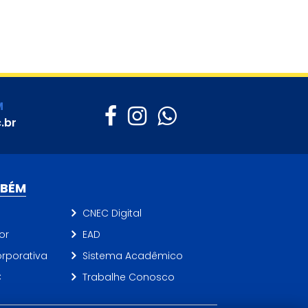
M
.br
MBÉM
CNEC Digital
or
EAD
rporativa
Sistema Acadêmico
C
Trabalhe Conosco