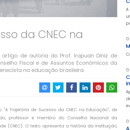
C
A
u
p
cesso da CNEC na
c
M
p
M
C
 artigo de autoria do Prof. Irapuan Diniz de
nselho Fiscal e de Assuntos Econômicos da
enecista na educação brasileira.
C
i
A
d
e
go "A Trajetória de Sucesso da CNEC na Educação", de
A
gado, professor e membro do Conselho Nacional da
d
(CNEC). O texto apresenta a história da instituição,
c
A