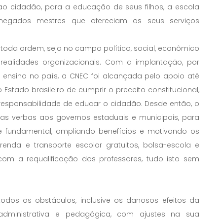
ao cidadão, para a educação de seus filhos, a escola
bnegados mestres que ofereciam os seus serviços
toda ordem, seja no campo político, social, econômico
realidades organizacionais. Com a implantação, por
o ensino no país, a CNEC foi alcançada pelo apoio até
Estado brasileiro de cumprir o preceito constitucional,
responsabilidade de educar o cidadão. Desde então, o
as verbas aos governos estaduais e municipais, para
o e fundamental, ampliando benefícios e motivando os
enda e transporte escolar gratuitos, bolsa-escola e
com a requalificação dos professores, tudo isto sem
odos os obstáculos, inclusive os danosos efeitos da
dministrativa e pedagógica, com ajustes na sua