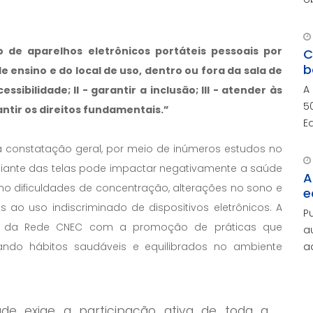
r
c
c
 de aparelhos eletrônicos portáteis pessoais por
C
b
ensino e do local de uso, dentro ou fora da sala de
A
essibilidade; II - garantir a inclusão; III - atender às
5
ntir os direitos fundamentais.”
E
a
 a constatação geral, por meio de inúmeros estudos no
i
diante das telas pode impactar negativamente a saúde
A
mo dificuldades de concentração, alterações no sono e
e
 ao uso indiscriminado de dispositivos eletrônicos. A
P
so da Rede CNEC com a promoção de práticas que
a
a
ando hábitos saudáveis e equilibrados no ambiente
A
e
de exige a participação ativa de toda a