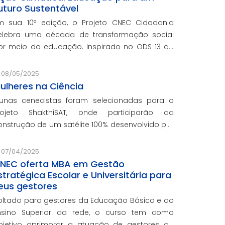
uturo Sustentável
m sua 10ª edição, o Projeto CNEC Cidadania
elebra uma década de transformação social
or meio da educação. Inspirado no ODS 13 da
NU, focando no enfrentamento das mudanças
limáticas e na promoção da sustentabilidade.
08/05/2025
ulheres na Ciência
lunas cenecistas foram selecionadas para o
rojeto ShakthiSAT, onde participarão da
onstrução de um satélite 100% desenvolvido por
ulheres
07/04/2025
NEC oferta MBA em Gestão
stratégica Escolar e Universitária para
eus gestores
oltado para gestores da Educação Básica e do
nsino Superior da rede, o curso tem como
bjetivo aprimorar a atuação de gestores da