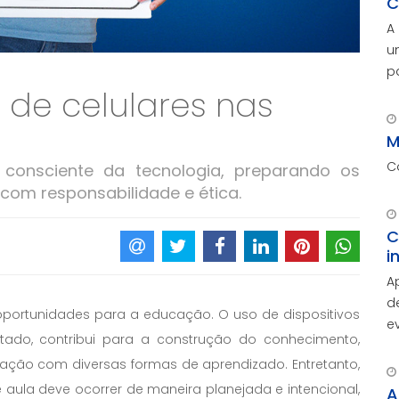
C
A
u
p
 de celulares nas
c
M
p
M
C
 consciente da tecnologia, preparando os
com responsabilidade e ética.
C
i
A
d
portunidades para a educação. O uso de dispositivos
e
ntado, contribui para a construção do conhecimento,
A
eração com diversas formas de aprendizado. Entretanto,
d
c
aula deve ocorrer de maneira planejada e intencional,
A