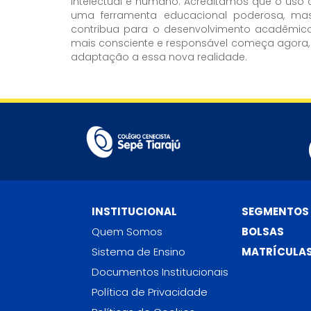
intelectual e humano. Acreditamos que o uso c
uma ferramenta educacional poderosa, mas 
contribua para o desenvolvimento acadêmico
mais consciente e responsável começa agora,
adaptação a essa nova realidade.
INSTITUCIONAL
SEGMENTOS
Quem Somos
BOLSAS
Sistema de Ensino
MATRÍCULA
Documentos Institucionais
Política de Privacidade