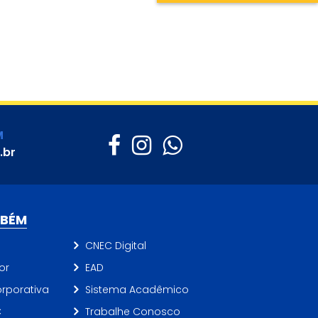
M
.br
MBÉM
CNEC Digital
or
EAD
rporativa
Sistema Acadêmico
C
Trabalhe Conosco