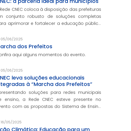
NEC: a parceria ideal para municípios
 Rede CNEC coloca à disposição das prefeituras
m conjunto robusto de soluções completas
ara aprimorar e fortalecer a educação pública
om qualidade, inovação e gestão eficiente.
esmo para os municípios que não
05/06/2025
articiparam da Marcha dos Prefeito
archa dos Prefeitos
onfira aqui alguns momentos do evento.
05/06/2025
NEC leva soluções educacionais
ntegradas à “Marcha dos Prefeitos”
presentando soluções para redes municipais
e ensino, a Rede CNEC esteve presente no
vento com as propostas do Sistema de Ensino
lexandria, avaliações pedagógicas, formação
ocente, serviços de gestão escolar e parcerias
16/05/2025
om prefeituras durante ev
ção Climática: Educação para um