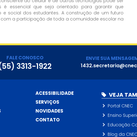
onsciente do celular e de outras tecnologias pode ser
é essencial que seja orientado para garantir que
 e social dos estudantes. A construção de um futuro
 com a participação de toda a comunidade escolar na
FALE CONOSCO
ENVIE SUA MENSAGE
(55) 3313-1922
1432.secretaria@cnec
ACESSIBILIDADE
VEJA TA
SERVIÇOS
Portal CNEC
S
NOVIDADES
Ensino Superi
CONTATO
Educação Co
Blog da CNE