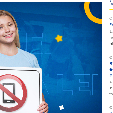
E
A
c
a
a
8
e
d
A
i
t