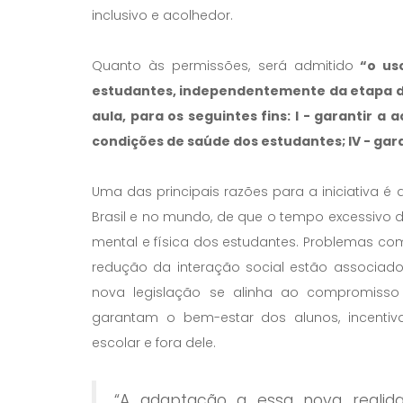
inclusivo e acolhedor.
Quanto às permissões, será admitido
“o uso
estudantes, independentemente da etapa de 
aula, para os seguintes fins: I - garantir a ac
condições de saúde dos estudantes; IV - gara
Uma das principais razões para a iniciativa é
Brasil e no mundo, de que o tempo excessivo 
mental e física dos estudantes. Problemas co
redução da interação social estão associados
nova legislação se alinha ao compromis
garantam o bem-estar dos alunos, incentiv
escolar e fora dele.
“A adaptação a essa nova realida