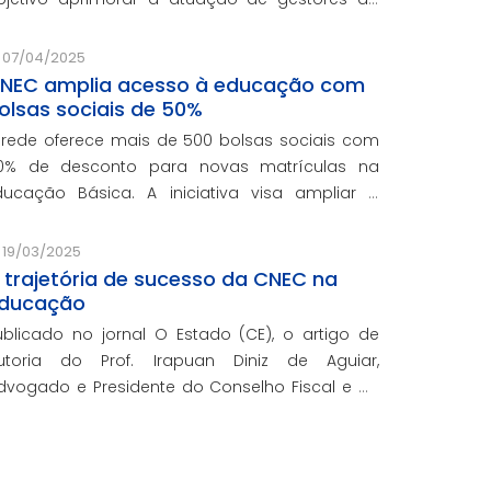
ede e integra o programa de formação
ontinuada em serviço da instituição, contando
07/04/2025
om o oferecimento gratuito da Re
NEC amplia acesso à educação com
olsas sociais de 50%
 rede oferece mais de 500 bolsas sociais com
0% de desconto para novas matrículas na
ducação Básica. A iniciativa visa ampliar o
cesso ao ensino de qualidade e promover a
nclusão educacional.
19/03/2025
 trajetória de sucesso da CNEC na
ducação
ublicado no jornal O Estado (CE), o artigo de
utoria do Prof. Irapuan Diniz de Aguiar,
dvogado e Presidente do Conselho Fiscal e de
ssuntos Econômicos da CNEC, aborda a história
 o impacto cenecista na educação brasileira.