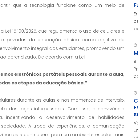
F
rantir que a tecnologia funcione como um meio de
E
c
p
, a Lei 15.100/2025, que regulamenta o uso de celulares e
O
as e privadas da educação básica, como objetivo de
c
desenvolvimento integral dos estudantes, promovendo um
M
 ao aprendizado. De acordo com a Lei:
A
P
relhos eletrônicos portáteis pessoais durante a aula,
c
 todas as etapas da educação básica.”
m
C
celulares durante as aulas e nos momentos de intervalo,
E
to dos laços interpessoais. Com isso, a convivência
s
va, incentivando o desenvolvimento de habilidades
V
 sociedade. A troca de experiências, a comunicação
E
 vínculos e contribuem para um ambiente escolar mais
o