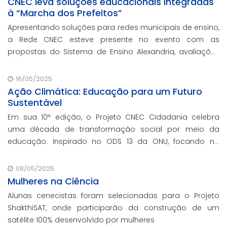
CNEC leva soluções educacionais integradas
à “Marcha dos Prefeitos”
Apresentando soluções para redes municipais de ensino,
a Rede CNEC esteve presente no evento com as
propostas do Sistema de Ensino Alexandria, avaliações
pedagógicas, formação docente, serviços de gestão
escolar e parcerias com prefeituras durante ev
16/05/2025
Ação Climática: Educação para um Futuro
Sustentável
Em sua 10ª edição, o Projeto CNEC Cidadania celebra
uma década de transformação social por meio da
educação. Inspirado no ODS 13 da ONU, focando no
enfrentamento das mudanças climáticas e na
promoção da sustentabilidade.
08/05/2025
Mulheres na Ciência
Alunas cenecistas foram selecionadas para o Projeto
ShakthiSAT, onde participarão da construção de um
satélite 100% desenvolvido por mulheres