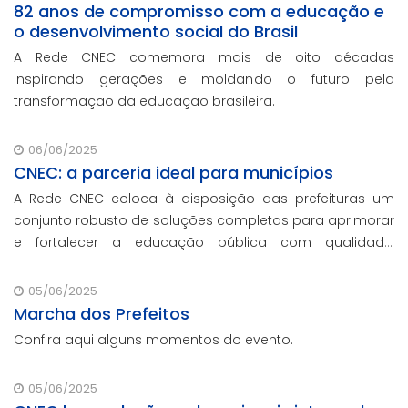
82 anos de compromisso com a educação e
o desenvolvimento social do Brasil
A Rede CNEC comemora mais de oito décadas
inspirando gerações e moldando o futuro pela
transformação da educação brasileira.
06/06/2025
CNEC: a parceria ideal para municípios
A Rede CNEC coloca à disposição das prefeituras um
conjunto robusto de soluções completas para aprimorar
e fortalecer a educação pública com qualidade,
inovação e gestão eficiente. Mesmo para os municípios
que não participaram da Marcha dos Prefeito
05/06/2025
Marcha dos Prefeitos
Confira aqui alguns momentos do evento.
05/06/2025