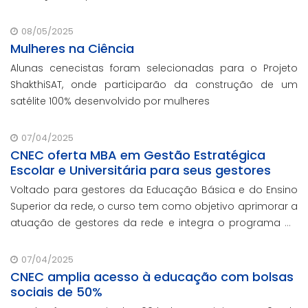
enfrentamento das mudanças climáticas e na
promoção da sustentabilidade.
08/05/2025
Mulheres na Ciência
Alunas cenecistas foram selecionadas para o Projeto
ShakthiSAT, onde participarão da construção de um
satélite 100% desenvolvido por mulheres
07/04/2025
CNEC oferta MBA em Gestão Estratégica
Escolar e Universitária para seus gestores
Voltado para gestores da Educação Básica e do Ensino
Superior da rede, o curso tem como objetivo aprimorar a
atuação de gestores da rede e integra o programa de
formação continuada em serviço da instituição,
contando com o oferecimento gratuito da Re
07/04/2025
CNEC amplia acesso à educação com bolsas
sociais de 50%