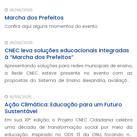
inovação e gestão eficiente. Mesmo para os municípios
que não participaram da Marcha dos Prefeito
05/06/2025
Marcha dos Prefeitos
Confira aqui alguns momentos do evento.
05/06/2025
CNEC leva soluções educacionais integradas
à “Marcha dos Prefeitos”
Apresentando soluções para redes municipais de ensino,
a Rede CNEC esteve presente no evento com as
propostas do Sistema de Ensino Alexandria, avaliações
pedagógicas, formação docente, serviços de gestão
escolar e parcerias com prefeituras durante ev
16/05/2025
Ação Climática: Educação para um Futuro
Sustentável
Em sua 10ª edição, o Projeto CNEC Cidadania celebra
uma década de transformação social por meio da
educação. Inspirado no ODS 13 da ONU, focando no