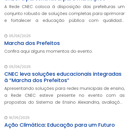
A Rede CNEC coloca à disposição das prefeituras um
conjunto robusto de soluções completas para aprimorar
e fortalecer a educação pública com qualidade,
inovação e gestão eficiente. Mesmo para os municípios
que não participaram da Marcha dos Prefeito
05/06/2025
Marcha dos Prefeitos
Confira aqui alguns momentos do evento.
05/06/2025
CNEC leva soluções educacionais integradas
à “Marcha dos Prefeitos”
Apresentando soluções para redes municipais de ensino,
a Rede CNEC esteve presente no evento com as
propostas do Sistema de Ensino Alexandria, avaliações
pedagógicas, formação docente, serviços de gestão
escolar e parcerias com prefeituras durante ev
16/05/2025
Ação Climática: Educação para um Futuro