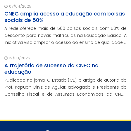
contando com o oferecimento gratuito da Re
07/04/2025
CNEC amplia acesso à educação com bolsas
sociais de 50%
A rede oferece mais de 500 bolsas sociais com 50% de
desconto para novas matrículas na Educação Básica. A
iniciativa visa ampliar o acesso ao ensino de qualidade e
promover a inclusão educacional.
19/03/2025
A trajetória de sucesso da CNEC na
educação
Publicado no jornal O Estado (CE), o artigo de autoria do
Prof. Irapuan Diniz de Aguiar, advogado e Presidente do
Conselho Fiscal e de Assuntos Econômicos da CNEC,
aborda a história e o impacto cenecista na educação
brasileira.