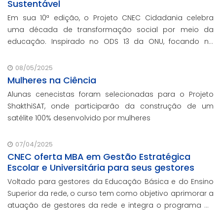
Sustentável
Em sua 10ª edição, o Projeto CNEC Cidadania celebra
uma década de transformação social por meio da
educação. Inspirado no ODS 13 da ONU, focando no
enfrentamento das mudanças climáticas e na
promoção da sustentabilidade.
08/05/2025
Mulheres na Ciência
Alunas cenecistas foram selecionadas para o Projeto
ShakthiSAT, onde participarão da construção de um
satélite 100% desenvolvido por mulheres
07/04/2025
CNEC oferta MBA em Gestão Estratégica
Escolar e Universitária para seus gestores
Voltado para gestores da Educação Básica e do Ensino
Superior da rede, o curso tem como objetivo aprimorar a
atuação de gestores da rede e integra o programa de
formação continuada em serviço da instituição,