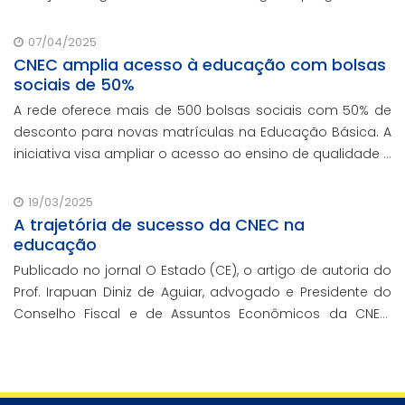
formação continuada em serviço da instituição,
contando com o oferecimento gratuito da Re
07/04/2025
CNEC amplia acesso à educação com bolsas
sociais de 50%
A rede oferece mais de 500 bolsas sociais com 50% de
desconto para novas matrículas na Educação Básica. A
iniciativa visa ampliar o acesso ao ensino de qualidade e
promover a inclusão educacional.
19/03/2025
A trajetória de sucesso da CNEC na
educação
Publicado no jornal O Estado (CE), o artigo de autoria do
Prof. Irapuan Diniz de Aguiar, advogado e Presidente do
Conselho Fiscal e de Assuntos Econômicos da CNEC,
aborda a história e o impacto cenecista na educação
brasileira.