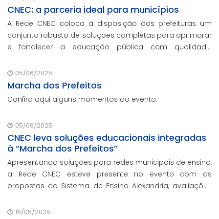
CNEC: a parceria ideal para municípios
A Rede CNEC coloca à disposição das prefeituras um
conjunto robusto de soluções completas para aprimorar
e fortalecer a educação pública com qualidade,
inovação e gestão eficiente. Mesmo para os municípios
que não participaram da Marcha dos Prefeito
05/06/2025
Marcha dos Prefeitos
Confira aqui alguns momentos do evento.
05/06/2025
CNEC leva soluções educacionais integradas
à “Marcha dos Prefeitos”
Apresentando soluções para redes municipais de ensino,
a Rede CNEC esteve presente no evento com as
propostas do Sistema de Ensino Alexandria, avaliações
pedagógicas, formação docente, serviços de gestão
escolar e parcerias com prefeituras durante ev
16/05/2025