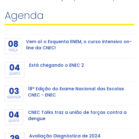
inovação e gestão eficiente. Mesmo para os municípios
Agenda
que não participaram da Marcha dos Prefeito
08
Vem aí o Esquenta ENEM, o curso intensivo on-
line da CNEC!
TERÇA
04
Está chegando o ENEC 2
QUARTA
03
18ª Edição do Exame Nacional das Escolas
CNEC - ENEC
SEGUNDA
04
CNEC Talks traz a união de forças contra a
dengue
QUINTA
29
Avaliação Diagnóstica de 2024