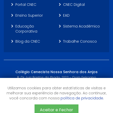
Portal CNEC
CNEC Digital
Ensino Superior
EAD
Educação
Sistema Acadêmico
Corporativa
Blog da CNEC
Trabalhe Conosco
Colégio Cenecista Nossa Senhora dos Anjos
R. Dr. Luiz Bastos do Prado, 2122 - Dom Feliciano
Gravataí, RS - (51) 3043-9300, (51) 3043-9300
Utilizamos cookies para obter estatísticas de visitas e
melhorar sua experiência de navegação. Ao continuar,
Horário de Atendimento
você concorda com nossa
política de privacidade.
8h às 18h
Aceitar e Fechar
©2026 CNEC - Todos os direitos reservados