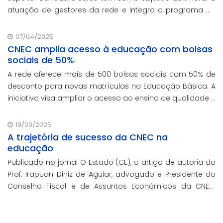
atuação de gestores da rede e integra o programa de
formação continuada em serviço da instituição,
contando com o oferecimento gratuito da Re
07/04/2025
CNEC amplia acesso à educação com bolsas
sociais de 50%
A rede oferece mais de 500 bolsas sociais com 50% de
desconto para novas matrículas na Educação Básica. A
iniciativa visa ampliar o acesso ao ensino de qualidade e
promover a inclusão educacional.
19/03/2025
A trajetória de sucesso da CNEC na
educação
Publicado no jornal O Estado (CE), o artigo de autoria do
Prof. Irapuan Diniz de Aguiar, advogado e Presidente do
Conselho Fiscal e de Assuntos Econômicos da CNEC,
aborda a história e o impacto cenecista na educação
brasileira.