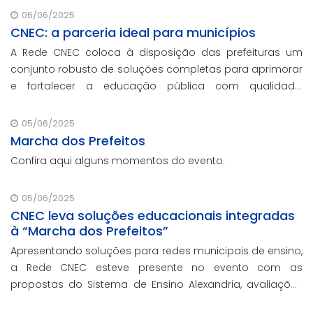
06/06/2025
CNEC: a parceria ideal para municípios
A Rede CNEC coloca à disposição das prefeituras um
conjunto robusto de soluções completas para aprimorar
e fortalecer a educação pública com qualidade,
inovação e gestão eficiente. Mesmo para os municípios
que não participaram da Marcha dos Prefeito
05/06/2025
Marcha dos Prefeitos
Confira aqui alguns momentos do evento.
05/06/2025
CNEC leva soluções educacionais integradas
à “Marcha dos Prefeitos”
Apresentando soluções para redes municipais de ensino,
a Rede CNEC esteve presente no evento com as
propostas do Sistema de Ensino Alexandria, avaliações
pedagógicas, formação docente, serviços de gestão