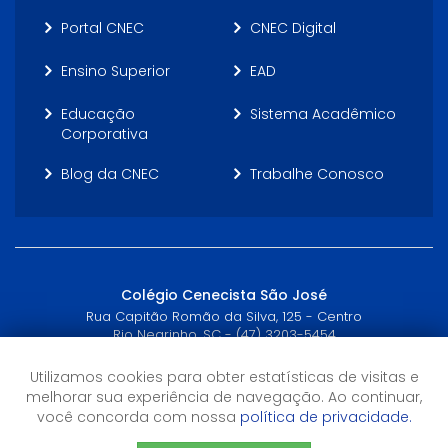
Portal CNEC
CNEC Digital
Ensino Superior
EAD
Educação
Sistema Acadêmico
Corporativa
Blog da CNEC
Trabalhe Conosco
Colégio Cenecista São José
Rua Capitão Romão da Silva, 125 - Centro
Rio Negrinho, SC - (47) 3203-5454
Utilizamos cookies para obter estatísticas de visitas e
Horário de Atendimento
melhorar sua experiência de navegação. Ao continuar,
De 7:30 as 12:00
você concorda com nossa
política de privacidade.
De 12:45 as 17:30