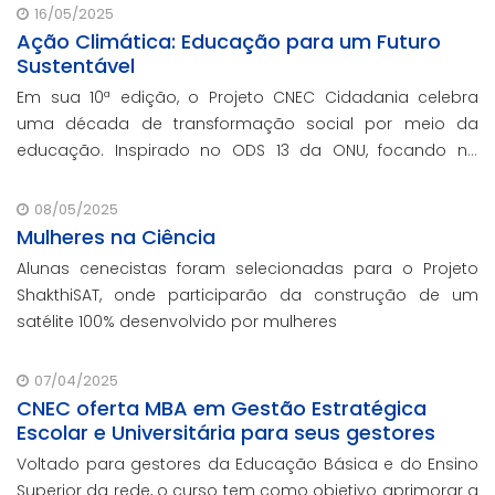
escolar e parcerias com prefeituras durante ev
16/05/2025
Ação Climática: Educação para um Futuro
Sustentável
Em sua 10ª edição, o Projeto CNEC Cidadania celebra
uma década de transformação social por meio da
educação. Inspirado no ODS 13 da ONU, focando no
enfrentamento das mudanças climáticas e na
promoção da sustentabilidade.
08/05/2025
Mulheres na Ciência
Alunas cenecistas foram selecionadas para o Projeto
ShakthiSAT, onde participarão da construção de um
satélite 100% desenvolvido por mulheres
07/04/2025
CNEC oferta MBA em Gestão Estratégica
Escolar e Universitária para seus gestores
Voltado para gestores da Educação Básica e do Ensino
Superior da rede, o curso tem como objetivo aprimorar a